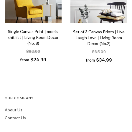
Single Canvas Print | mom's
Set of 3 Canvas Prints | Live
shit list | Living Room Decor
Laugh Love | Living Room
(No. 8)
Decor (No.2)
$62.00
$65.00
$24.99
$34.99
from
from
OUR COMPANY
About Us
Contact Us